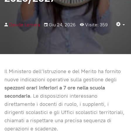
Davide Lercara
Giu 24, 2026
Visite: 359
Em
Il Ministero dell’Istruzione e del Merito ha fornito
nuove indicazioni operative sulla gestione degli
spezzoni orari inferiori a 7 ore nella scuola
secondaria
. Le disposizioni interessano
direttamente i docenti di ruolo, i supplenti, i
dirigenti scolastici e gli Uffici scolastici territoriali,
chiamati a rispettare una precisa sequenza di
operazioni e scadenze.