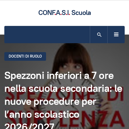
CONF
.
A
.
S
.
I
.
Scuola
SITO UFFICIALE DELLA CONFASI COMPARTO SCUOLA
DOCENTI DI RUOLO
Spezzoni inferiori a 7 ore
nella scuola secondaria: le
nuove procedure per
l’anno scolastico
2026/2027