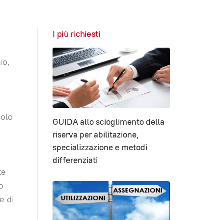
I più richiesti
io,
solo
GUIDA allo scioglimento della
riserva per abilitazione,
specializzazione e metodi
differenziati
te
o
e di