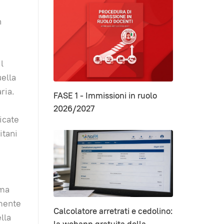
n
l
uella
ria.
FASE 1 - Immissioni in ruolo
2026/2027
icate
itani
 ma
rmente
Calcolatore arretrati e cedolino:
lla