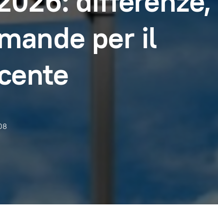
 2026: differenze,
omande per il
cente
08