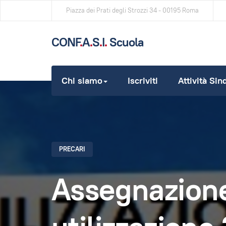
Piazza dei Prati degli Strozzi 34 - 00195 Roma
CONF
.
A
.
S
.
I
.
Scuola
Chi siamo
Iscriviti
Attività Sin
SITO UFFICIALE DELLA CONFASI COMPARTO SCUOLA
PRECARI
Assegnazione