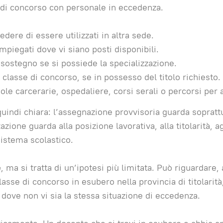
i di concorso con personale in eccedenza.
ere di essere utilizzati in altra sede.
piegati dove vi siano posti disponibili.
u sostegno se si possiede la specializzazione.
a classe di concorso, se in possesso del titolo richiesto.
ole carcerarie, ospedaliere, corsi serali o percorsi per a
 quindi chiara: l’assegnazione provvisoria guarda sopratt
azione guarda alla posizione lavorativa, alla titolarità, ag
sistema scolastico.
e
, ma si tratta di un’ipotesi più limitata. Può riguardare,
sse di concorso in esubero nella provincia di titolarità
a dove non vi sia la stessa situazione di eccedenza.