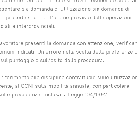
camente. Un docente che si trovi in esubero e abbia a
resentare sia domanda di utilizzazione sia domanda di
ne procede secondo l’ordine previsto dalle operazioni
iali e interprovinciali.
lavoratore presenti la domanda con attenzione, verifica
muni indicati. Un errore nella scelta delle preferenze o
 sul punteggio e sull’esito della procedura.
riferimento alla disciplina contrattuale sulle utilizzazio
ente, al CCNI sulla mobilità annuale, con particolare
a sulle precedenze, inclusa la Legge 104/1992.