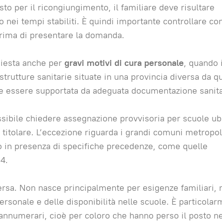
sto per il ricongiungimento, il familiare deve risultare
 nei tempi stabiliti. È quindi importante controllare co
rima di presentare la domanda.
hiesta anche per
gravi motivi di cura personale
, quando i
trutture sanitarie situate in una provincia diversa da q
deve essere supportata da adeguata documentazione sanita
sibile chiedere assegnazione provvisoria per scuole ub
 titolare. L’eccezione riguarda i grandi comuni metropol
lo in presenza di specifiche precedenze, come quelle
04.
versa. Non nasce principalmente per esigenze familiari,
rsonale e delle disponibilità nelle scuole. È particola
annumerari, cioè per coloro che hanno perso il posto ne