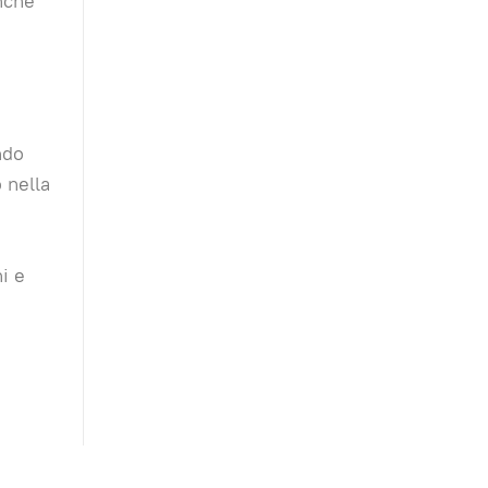
nche
ndo
 nella
ni e