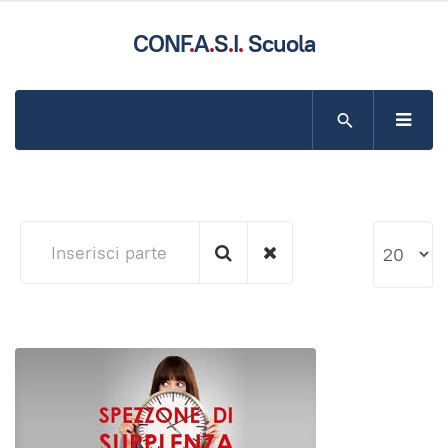
CONF
.
A
.
S
.
I
.
Scuola
SITO UFFICIALE DELLA CONFASI COMPARTO SCUOLA
Inserisci
Visualizz
parte
n.
del
titolo