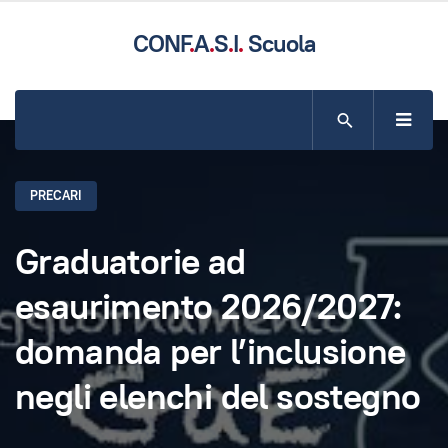
CONF
.
A
.
S
.
I
.
Scuola
SITO UFFICIALE DELLA CONFASI COMPARTO SCUOLA
PRECARI
Graduatorie ad
esaurimento 2026/2027:
domanda per l’inclusione
negli elenchi del sostegno