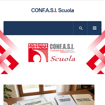
CONF
.
A
.
S
.
I
.
Scuola
SITO UFFICIALE DELLA CONFASI COMPARTO SCUOLA