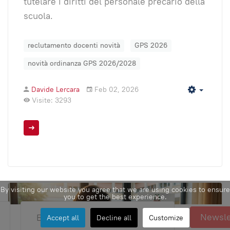
tutelare i diritti del personale precario della
scuola.
reclutamento docenti novità
GPS 2026
novità ordinanza GPS 2026/2028
Davide Lercara
Feb 02, 2026
Empty
Visite: 3293
By visiting our website you agree that we are using cookies to ensure
you to get the best experience.
Newsle
Accept all
Decline all
Customize