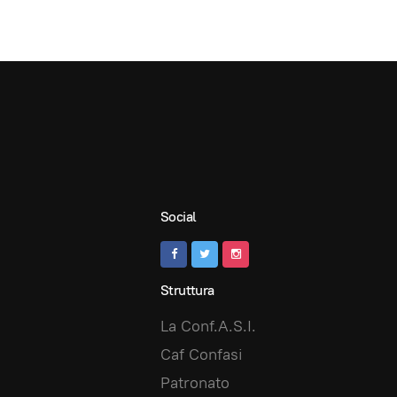
Social
Struttura
La Conf.A.S.I.
Caf Confasi
Patronato