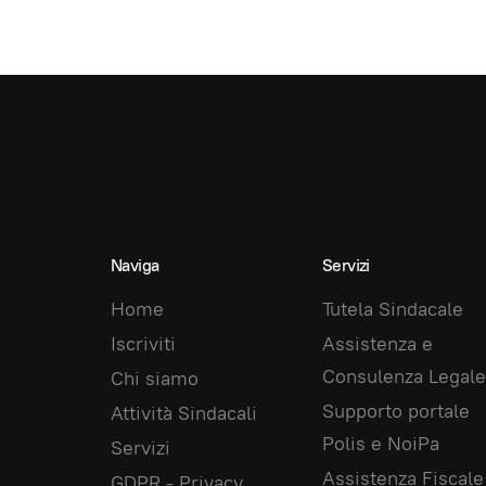
Naviga
Servizi
Home
Tutela Sindacale
Iscriviti
Assistenza e
Consulenza Legale
Chi siamo
Supporto portale
Attività Sindacali
Polis e NoiPa
Servizi
Assistenza Fiscale
GDPR - Privacy