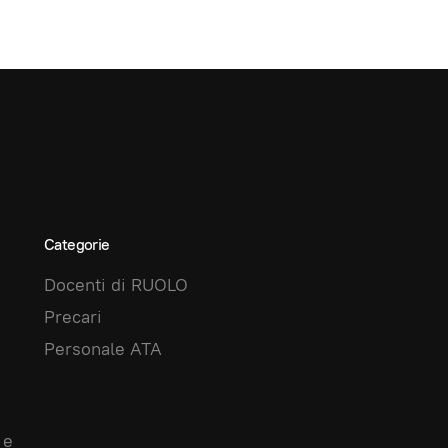
Categorie
Docenti di RUOLO
Precari
Personale ATA
 e