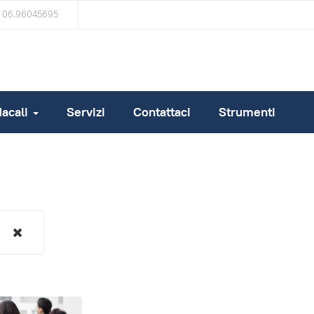
06.96045695
dacali
Servizi
Contattaci
Strumenti