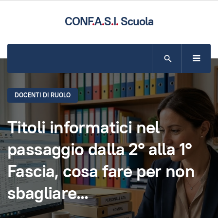
CONF
.
A
.
S
.
I
.
Scuola
SITO UFFICIALE DELLA CONFASI COMPARTO SCUOLA
DOCENTI DI RUOLO
Titoli informatici nel
passaggio dalla 2° alla 1°
Fascia, cosa fare per non
sbagliare...