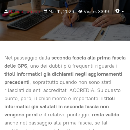
Davide Lercara
Mar 11, 2026
Visite: 3399
Em
Nel passaggio dalla
seconda fascia alla prima fascia
delle GPS
, uno dei dubbi più frequenti riguarda i
titoli informatici già dichiarati negli aggiornamenti
precedenti
, soprattutto quando non sono stati
rilasciati da enti accreditati ACCREDIA. Su questo
punto, però, il chiarimento è importante:
i titoli
informatici già valutati in seconda fascia non
vengono persi
e il relativo punteggio
resta valido
anche nel passaggio alla prima fascia, se tali